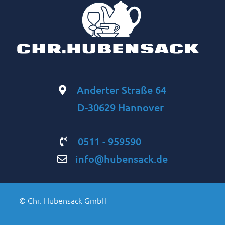
Anderter Straße 64
D-30629 Hannover
0511 - 959590
info@hubensack.de
© Chr. Hubensack GmbH