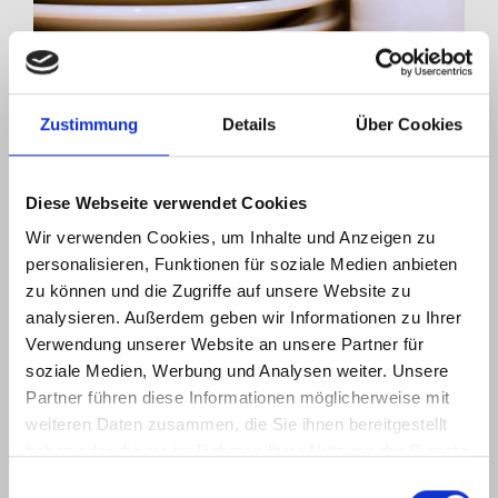
Zustimmung
Details
Über Cookies
Funktionelles Geschirr im Überblick:
Kunststoff-Geschirr
Diese Webseite verwendet Cookies
Porzellan/ Systemgeschirr
Wir verwenden Cookies, um Inhalte und Anzeigen zu
personalisieren, Funktionen für soziale Medien anbieten
Tabletts
zu können und die Zugriffe auf unsere Website zu
analysieren. Außerdem geben wir Informationen zu Ihrer
Tellerglocken
Verwendung unserer Website an unsere Partner für
soziale Medien, Werbung und Analysen weiter. Unsere
Partner führen diese Informationen möglicherweise mit
weiteren Daten zusammen, die Sie ihnen bereitgestellt
haben oder die sie im Rahmen Ihrer Nutzung der Dienste
gesammelt haben. Sie geben Einwilligung zu unseren
KOMPLETTEN SHOP ENTDECKEN
Einwilligungsauswahl